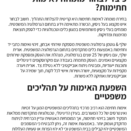
חתימות?
בחירת מומחה לאימות חתימות היא קריטית להצלחת התהליך. חשוב לבחור
איש מקצוע בעל ניסיון, הכשרה מתאימה וידע בתחום הגרפולוגיה המשפטית.
מומחים בעלי ניסיון משתמשים במגוון כלים וטכנולוגיות כדי לספק תוצאות
מהימנות ומדויקות.
שלף & גוטמן גרפולוגיה משפטית מספקת שירותי אבחון, זיהוי ואימות כתבי יד
וחתימות באמצעות כלים מתקדמים בתחום הגרפולוגיה המשפטית. אורית
שלף, עם ניסיון של 25 שנים בגרפולוגיה, מנהלת את העסק ומספקת שירותים
מקצועיים ואמינים. העסק מתמחה בעבודה עם מיקרוסקופים דיגיטליים
ותוכנות ייעודיות, ומבטיח ניתוח אובייקטיבי ללא נטילת צד. אורית ויערה
מקפידות על מקצועיות, יושרה ושירות אישי לכל לקוח, תוך שמירה על
אובייקטיביות ואתיקה ללא פשרות.
השפעת האימות על תהליכים
משפטיים
אימות חתימה הוא רכיב מרכזי בתהליכים המשפטיים המגן על זכויות
ואינטרסים של כל המעורבים. בעידן הדיגיטלי, טכנולוגיות מתקדמות ממלאות
תפקיד חשוב בזיהוי חתימות, אך המומחיות האנושית עדיין הכרחית לניתוח
מדוקדק ועמוק יותר. באמצעות אימות זה, ניתן להבטיח כי המסמכים
המשפטיים יהיו קבילים בבית המשפט וכי לא יהיו הפרות או טעויות העלולות