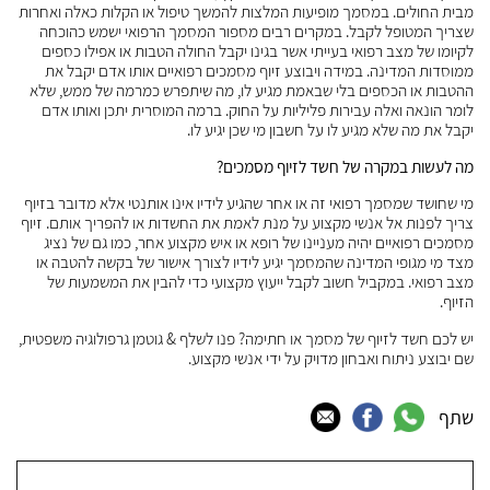
מבית החולים. במסמך מופיעות המלצות להמשך טיפול או הקלות כאלה ואחרות
שצריך המטופל לקבל. במקרים רבים מספור המסמך הרפואי ישמש כהוכחה
לקיומו של מצב רפואי בעייתי אשר בגינו יקבל החולה הטבות או אפילו כספים
ממוסדות המדינה. במידה ויבוצע זיוף מסמכים רפואיים אותו אדם יקבל את
ההטבות או הכספים בלי שבאמת מגיע לו, מה שיתפרש כמרמה של ממש, שלא
לומר הונאה ואלה עבירות פליליות על החוק. ברמה המוסרית יתכן ואותו אדם
יקבל את מה שלא מגיע לו על חשבון מי שכן יגיע לו.
מה לעשות במקרה של חשד לזיוף מסמכים?
מי שחושד שמסמך רפואי זה או אחר שהגיע לידיו אינו אותנטי אלא מדובר בזיוף
צריך לפנות אל אנשי מקצוע על מנת לאמת את החשדות או להפריך אותם. זיוף
מסמכים רפואיים יהיה מעניינו של רופא או איש מקצוע אחר, כמו גם של נציג
מצד מי מגופי המדינה שהמסמך יגיע לידיו לצורך אישור של בקשה להטבה או
מצב רפואי. במקביל חשוב לקבל ייעוץ מקצועי כדי להבין את המשמעות של
הזיוף.
יש לכם חשד לזיוף של מסמך או חתימה? פנו לשלף & גוטמן גרפולוגיה משפטית,
שם יבוצע ניתוח ואבחון מדויק על ידי אנשי מקצוע.
שתף