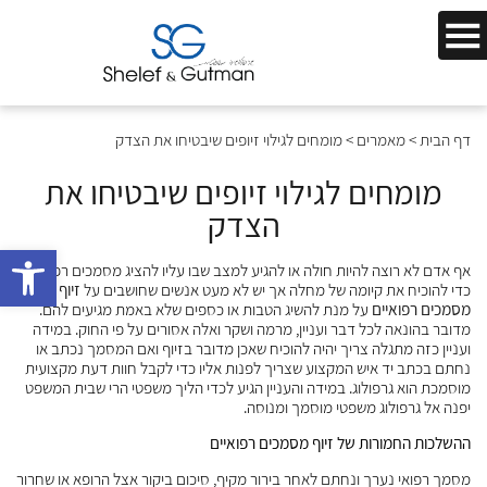
דף הבית
>
מאמרים
>
מומחים לגילוי זיופים שיבטיחו את הצדק
מומחים לגילוי זיופים שיבטיחו את
הצדק
bar
אף אדם לא רוצה להיות חולה או להגיע למצב שבו עליו להציג מסמכים רפואיים
כדי להוכיח את קיומה של מחלה אך יש לא מעט אנשים שחושבים על
זיוף
מסמכים רפואיים
על מנת להשיג הטבות או כספים שלא באמת מגיעים להם.
מדובר בהונאה לכל דבר ועניין, מרמה ושקר ואלה אסורים על פי החוק. במידה
ועניין כזה מתגלה צריך יהיה להוכיח שאכן מדובר בזיוף ואם המסמך נכתב או
נחתם בכתב יד איש המקצוע שצריך לפנות אליו כדי לקבל חוות דעת מקצועית
מוסמכת הוא גרפולוג. במידה והעניין הגיע לכדי הליך משפטי הרי שבית המשפט
יפנה אל גרפולוג משפטי מוסמך ומנוסה.
ההשלכות החמורות של זיוף מסמכים רפואיים
מסמך רפואי נערך ונחתם לאחר בירור מקיף, סיכום ביקור אצל הרופא או שחרור