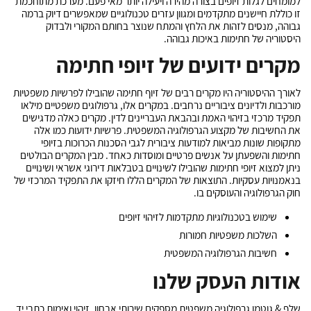
למומחים לגלות זיופים בצורה מהירה ויעילה יותר מאי פעם. מערכת מתוחכמת
זו כוללת חיישנים מתקדמים ומגוון עזרים טכנולוגיים שמאפשרים דיוק ברמה
גבוהה, מנסים לזהות את הלחץ והמתח שנוצר בחותם המקורי ולבדוק
היסטוריה של חתימות באיכות גבוהה.
מקרים ידועים של זיופי חתימה
לאורך ההיסטוריה היו מקרים רבים של
זיוף חתימה
שהובילו לפרשיות משפטיות
מורכבות ולדיונים ציבוריים נרחבים. במקרים אלו, גרפולוגים משפטיים מילאו
תפקיד מרכזי בזיהוי האמת ובהבאת העבריינים לדין. מקרים כאלה מדגישים
את החשיבות של מקצוע הגרפולוגיה המשפטית. פרשיות ידועות כמו אלה
מתקופות שונות מביאות למודעות ציבורית לגבי הסכנות הכרוכות בזיופי
חתימות והשפעתן על אנשים פרטיים ומוסדות כאחד. מבין המקרים הבולטים
ניתן למצוא זיופי חתימות שהובילו לשינויים בטבלאות דירוגי אשראי ושינויים
בנאמנויות עסקיות. התוצאות של המקרים הללו חיזקו את התפקיד המרכזי של
חוק הגרפולוגיה והעוסקים בו.
שימוש בטכנולוגיות מתקדמות לזיהוי זיופים
השלכות משפטיות חמורות
חשיבות הגרפולוגיה המשפטית
אודות העסק שלנו
שלף & גוטמן גרפולוגיה משפטית מספקים שירותי אבחון, זיהוי ואימות כתבי יד