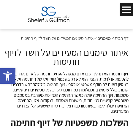
דף הבית
>
מאמרים
>
איתור סימנים המעידים על חשד לזיוף חתימות
איתור סימנים המעידים על חשד לזיוף
חתימות
bar
זיוף חתימה הוא תהליך שבו אדם מנסה להעתיק חתימה של אדם אחר במטרה
להטעות או לרמות. העניין הוא לא רק בשכפול הוויזואלי של החתימה אלא גם
בניסיון לשוות לה תוקף משפטי או כספי.
זיוף חתימה
יכול להתרחש בדרכים
שונות, כולל שימוש בטכנולוגיות כמו תוכנות עריכה או מכשירים דיגיטליים.
משמעות זיוף החתימה עולה כאשר החתימה המזויפת מעורבת במסמכים
משפטיים קריטיים כמו חוזים, רישיונות ושטרות. בנקודות אלו, החתימה
המזויפת יכולה ליצור בעיות מורכבות וארוכות טווח שישפיעו על הצדדים
המעורבים.
השלכות משפטיות של זיוף חתימה