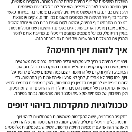
השלכות משפטיות של
זיוף חתימה
יכולות להיות חמורות. במקרים מסוימים,
זיוף חתימה נחשב לעבירה פלילית והוא יכול להוביל לתביעות משפטיות
ולעונשים כבדים. בתי המשפט מתייחסים לנושא ברצינות רבה, במיוחד כאשר
מדובר בזיוף של חתימות על מסמכים חשובים כמו חוזים, צ'קים או צוואות.
במצב בו מתרחש זיוף חתימה, עלולות לקום סוגיות רבות כמו אי יכולת להוכיח
בעלות, אובדן מוניטין או תביעות נזקים כספיים. החשיבות שניתנת לחתימות
בעידן הדיגיטלי, כמו על מסמכים מקוונים ודיגיטליים, מחייבת אותנו להכיר
ולהבין את ההשלכות האפשריות של זיופים גם במרחב הזה.
איך לזהות זיוף חתימה?
זיהוי
זיוף חתימה
מצריך ידע מקצועי וכלים מיוחדים. גרפולוגים משפטיים
משתמשים במיקרוסקופים דיגיטליים ותוכנות מתקדמות כדי לבדוק את
הכתיבה, הלחץ והקווים של החתימה. ישנם כמה סימנים שיכולים להעיד על
זיוף, כמו קווים לא אחידים, לחץ לא טבעי ואי-התאמות בין החתימות. כדי
לזהות זיופים יש לבחון את הדמיון בין החתימות, לסקור מסמכים קודמים ולבצע
השוואה מדוקדקת של תנועות הכתיבה. תהליך זיהוי הזיופים דורש זמן וניסיון,
ולכן חשיבותן של מומחיות מקצועית וטכנולוגיות מותאמות גבוהה במיוחד.
טכנולוגיות מתקדמות בזיהוי זיופים
בתקופה המודרנית, ישנה התקדמות משמעותית בטכנולוגיות לזיהוי
זיוף
חתימה
. כלים דיגיטליים יכולים לספק תמונה מדויקת ומפורטת של החתימה
ולאפשר השוואה עם דוגמאות חתימה קודמות. השימוש בטכנולוגיות אלו מסייע